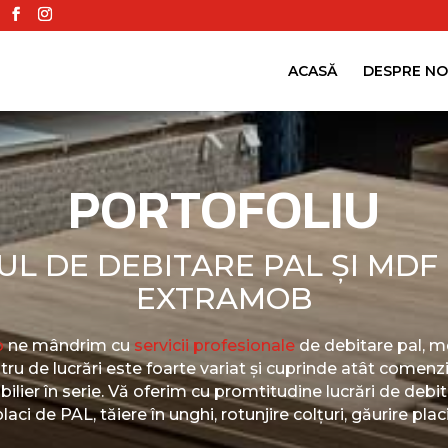
ACASĂ
DESPRE NO
PORTOFOLIU
UL DE DEBITARE PAL ȘI MDF
EXTRAMOB
b
ne mândrim cu
servicii profesionale
de debitare pal, md
tru de lucrări este foarte variat și cuprinde atât comenz
ilier în serie. Vă oferim cu promtitudine lucrări de deb
aci de PAL, tăiere în unghi, rotunjire colțuri, găurire placi