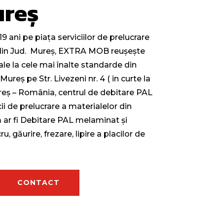
ureș
9 ani pe piața serviciilor de prelucrare
din Jud. Mureș, EXTRA MOB reușește
ale la cele mai înalte standarde din
u Mureș pe
Str. Livezeni nr. 4 ( in curte la
reș – România, centrul de debitare PAL
i de prelucrare a materialelor din
m ar fi Debitare PAL melaminat și
u, găurire, frezare, lipire a placilor de
CONTACT