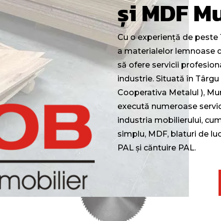
și MDF M
Cu o experiență de peste 1
a materialelor lemnoase 
să ofere servicii profesion
industrie. Situată în Târg
Cooperativa Metalul ), Mu
execută numeroase servici
industria mobilierului, cu
simplu, MDF, blaturi de lucr
PAL și căntuire PAL.