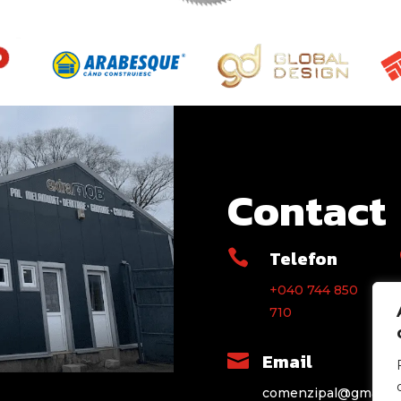
Contact
Telefon

+040 744 850
710
Email

comenzipal@gmail.c