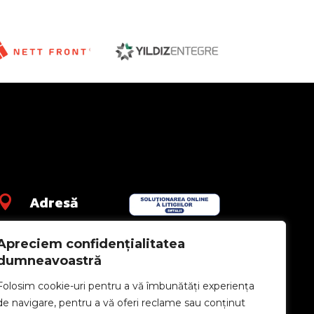
Adresă

Str. Livezeni nr.
Apreciem confidențialitatea
4, Târgu Mureș
540565, Jud.
dumneavoastră
Mureș –
Folosim cookie-uri pentru a vă îmbunătăți experiența
România
de navigare, pentru a vă oferi reclame sau conținut
om