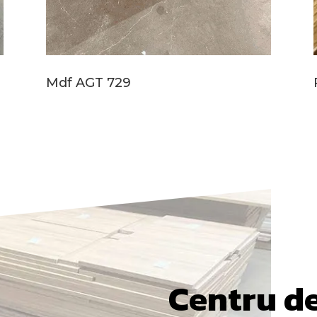
Mdf AGT 729
Centru d