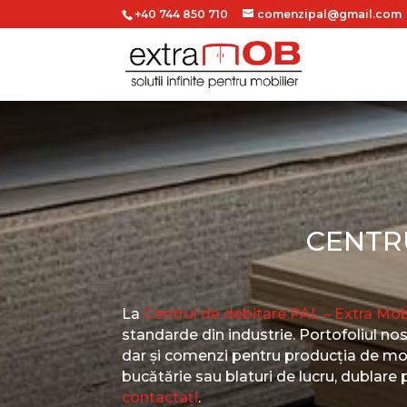
+40 744 850 710
comenzipal@gmail.com
CENTR
La
Centrul de debitare PAL – Extra Mo
standarde din industrie. Portofoliul nos
dar și comenzi pentru producția de mob
bucătărie sau blaturi de lucru, dublare pl
contactați
.